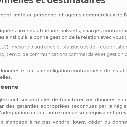
nelles et destinataires
ment limité au personnel et agents commerciaux de l'Ag
ées aux sous-traitants suivants, chargés contractue
 ainsi qu'à la bonne gestion de la relation avec vous :
LC) : mesure d'audience et statistiques de fréquentation
imp) : envoi de communications commerciales et gestion 
données et ont une obligation contractuelle de les util
lles.
opéenne
le) sont susceptibles de transférer vos données en
par des garanties appropriées reconnues par la rég
'adéquation ou tout autre mécanisme équivalent prévu
ce s'engage à ne pas vendre, louer, céder ou donne