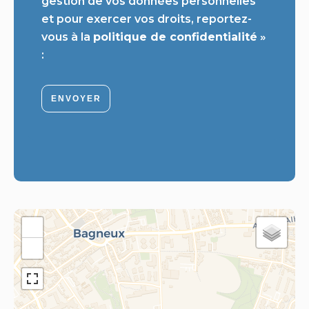
gestion de vos données personnelles
et pour exercer vos droits, reportez-
vous à la
politique de confidentialité
»
:
ENVOYER
+
−