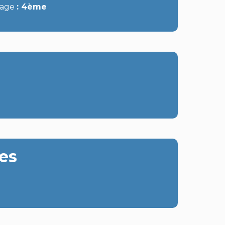
tage
4ème
es