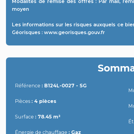
Modalités de remise des offres : Par mail, rem
moyen
Les informations sur les risques auxquels ce bie
Géorisques : www.georisques.gouv.fr
Somma
Référence
B124L-0027 - SG
M
Pièces
4 pièces
M
Surface
78.45 m²
É
Énergie de chauffage
Gaz