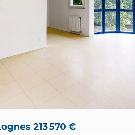
Lognes
213 570 €