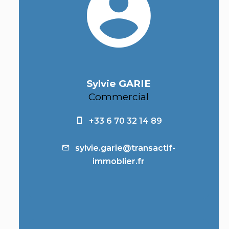
Sylvie GARIE
Commercial
+33 6 70 32 14 89
sylvie.garie@transactif-
immoblier.fr