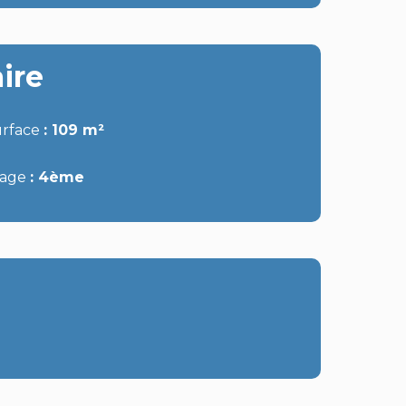
ire
urface
109 m²
tage
4ème