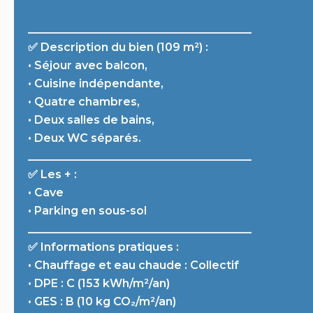
________________________________________
✅ Description du bien (109 m²) :
• Séjour avec balcon,
• Cuisine indépendante,
• Quatre chambres,
• Deux salles de bains,
• Deux WC séparés.
________________________________________
✅ Les + :
• Cave
• Parking en sous-sol
________________________________________
✅ Informations pratiques :
• Chauffage et eau chaude : Collectif
• DPE : C (153 kWh/m²/an)
• GES : B (10 kg CO₂/m²/an)